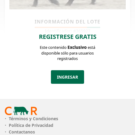
INFORMACIÓN DEL LOTE
Identificador: #365927
REGISTRESE GRATIS
Exclusivo
Este contenido
está
CANTIDAD
5
disponible sólo para usuarios
registrados
CATEGORÍA
Embrion
DEPARTAMENTO
Lavalleja
INGRESAR
OBSERVACIONES
PAQUETE 4: 2 EMBRIONES DE LA 303 x GAR PROACTIVE 3 EMBRIONES DE LA 320 x GAR SURE FIRE 303: Esta excepcional donante fue vendida en un precio destacado; en 2 super ovulaciones ha producido 14 embriones. Hoy se encuentran disponibles dos (2) con G A R Proactive. En los ancestros de su padre G A R Sunrise, encontramos a MCC Daybreak, sangre Shoshone en su bisabuelo y RITO 707. El semen de G A R Sunrise, es comercializado por SELECT SIRE y observamos que varios de los toros mencionados el semen es representado ABS Global y GENEX Coop. En su línea materna se encuentra G A R Predestined, un toro que hizo historia en el Angus, Connealy Dateline y Bon View New Design 1407. Toda una combinación para ser una muy buena donante; Facilidad de Parto 10%, Peso al Nacer 45%, Peso al Destete 20%, Peso al año 15%, Porcentaje Residual 15%, Patas y ángulos 50%, Carcasa 15%, Marbling 15%, Ojo de Bife 15% y Grasa 10%. En la nueva información económica, $M en el 35%, $Beef 20% y $C 20%. En un inbreeding con un hijo de G A R Sunrise, se obtuvo una mejora sustancial. Los embriones confeccionados con G A R Proactive, nos permitirá ajustar la Carcasa y otros indicadores. 320: Esta buena donante con 3 embriones viables, nos ha proporcionado a través de monta natural (inbreeding) con un hijo de G A R Sunrise, obteniéndose una mejora sustancial en varios ítems de sus DEP’S. En los ancestros de su padre G A R Sunrise, encontramos a MCC Daybreak, sangre Shoshone en su bisabuelo y RITO 707. El semen de G A R Sunrise, es comercializado por SELECT SIRE y observamos que varios de los toros mencionados el semen es representado ABS Global y GENEX Coop. En su línea materna se encuentra G A R Predestined, un toro que hizo historia en el Angus, Connealy Dateline y Bon View New Design 1407. Tiene una excelente combinación de DEP’S, Facilidad de Parto sin ayuda y Peso al Nacer 24 kg del ternero nacido, Peso al Destete 35%, Peso al Año 60%, Alimento Residual 20%, Pata y Ángulo 30 y 10%, muy bien en lo Maternal, Marbling 1%, Ojo de Bife 35% y Grasa 2%, $ M 20%, $G 1% (Los rasgos de carcasa), $ Beef 25% y $ C 20%. En la combinación utilizando G A R Sure Fire, se mejorarán los DEP’S en general.
VER MÁS
Términos y Condiciones
Ofertas cerradas
Política de Privacidad
Contactanos