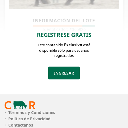
INFORMACIÓN DEL LOTE
Identificador: #365926
REGISTRESE GRATIS
Exclusivo
Este contenido
está
CANTIDAD
5
disponible sólo para usuarios
registrados
CATEGORÍA
Embrion
DEPARTAMENTO
Lavalleja
INGRESAR
OBSERVACIONES
PAQUETE 3: 5 EMBRIONES DE LA 302 x GAR SURE FIRE 302: Excelente donante y madre, ha producido en dos (2) super ovulaciones trece (13) embriones. En los ancestros de su padre G A R Sunrise, encontramos a MCC Daybreak, sangre Shoshone en su bisabuelo y RITO 707. El semen de G A R Sunrise, es comercializado por SELECT SIRE y observamos que varios de los toros mencionados el semen es representado ABS Global y GENEX Coop. Su madre, le aporta la sangre de la cabaña B/R con el B/R Ambush 28, adquirido por 44 FARMS de Texas. Los DEP’S en Producción son brillantes con ubicaciones dentro del 55 y 65% para Facilidad de Parto y Peso al Nacer, el resto del 1 al 30%. En lo Maternal también muy buenos sus DEP’S salvo en Milk y $ EN. Una excelente Carcasa, Marbling, Ojo de Bife y Grasa. En $ Value unos DEP’S muy muy buenos. Los embriones realizados con G A R Sure Fire, que evidentemente resultarán en beneficio de los DEP’S que buscamos mejorar. De hecho, un hijo por IA con G A R Momentum mejoró sus DEP’S obteniendo muy buenas mejoras.
VER MÁS
Términos y Condiciones
Ofertas cerradas
Política de Privacidad
Contactanos