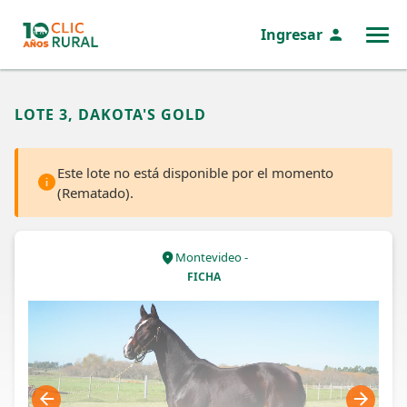
Ingresar
MENÚ
LOTE 3, DAKOTA'S GOLD
Este lote no está disponible por el momento
(Rematado).
Montevideo -
FICHA