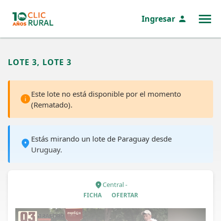
Ingresar
MENÚ
LOTE 3, LOTE 3
Este lote no está disponible por el momento
(Rematado).
Estás mirando un lote de Paraguay desde
Uruguay.
Central -
FICHA
OFERTAR