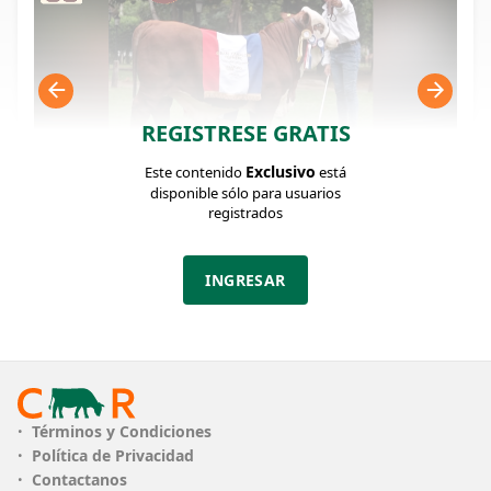
REGISTRESE GRATIS
Exclusivo
Este contenido
está
disponible sólo para usuarios
registrados
FICHA DEL LOTE
Identificador: #377660
INGRESAR
Categoría:
Pack Embriones
Descripción:
Términos y Condiciones
SE GARANTIZAN 2 PREÑECES
Política de Privacidad
Contactanos
ESTABLECIMIENTO
EL RESPLANDOR S.A