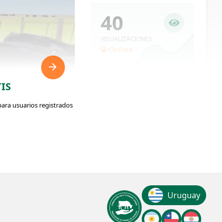
40
VISUALIZACIONES
ClicData
IS
para usuarios registrados
ador: #374777
Uruguay