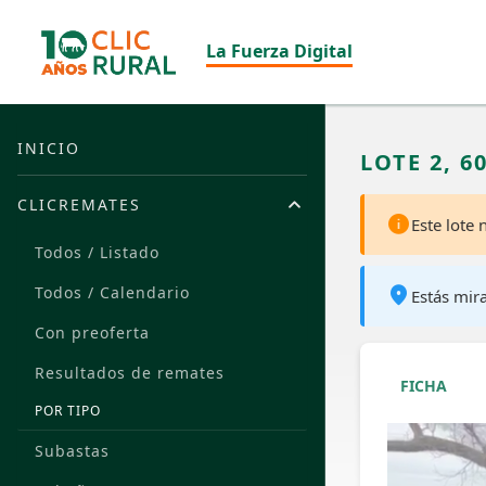
La Fuerza Digital
INICIO
LOTE 2, 6
CLICREMATES
Este lote
Todos / Listado
Todos / Calendario
Estás mir
Con preoferta
Resultados de remates
FICHA
POR TIPO
Subastas