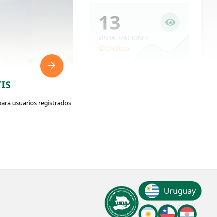
13
VISUALIZACIONES
ClicData
IS
para usuarios registrados
ador: #374406
Uruguay