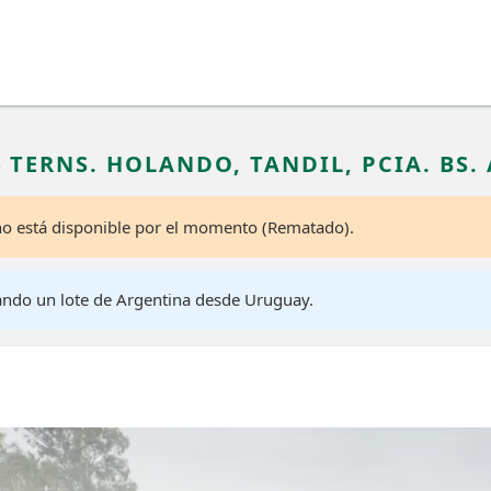
4 TERNS. HOLANDO, TANDIL, PCIA. BS. 
 no está disponible por el momento (Rematado).
ando un lote de Argentina desde Uruguay.