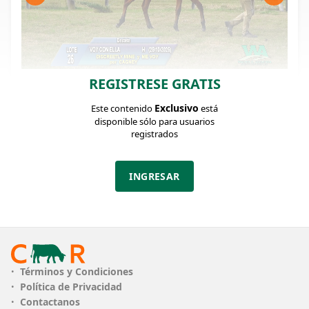
REGISTRESE GRATIS
FICHA DEL LOTE
Identificador: #374364
Exclusivo
Este contenido
está
disponible sólo para usuarios
registrados
Categoría:
Destete
INGRESAR
PLAZO
12 cuotas
ARCHIVOS
Términos y Condiciones
Política de Privacidad
Contactanos