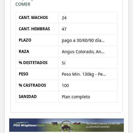
COMER
CANT. MACHOS
24
CANT. HEMBRAS
47
PLAZO
pago a 30/60/90 días (desde fecha de carga)
RAZA
Angus Colorado, Angus Negro, Caretas
% DESTETADOS
Si
PESO
Peso Min. 130kg - Peso Max. 190kg
% CASTRADOS
100
SANIDAD
Plan completo