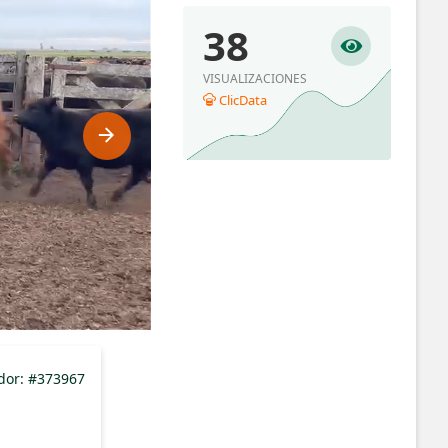
38
VISUALIZACIONES
ClicData
ador: #373967