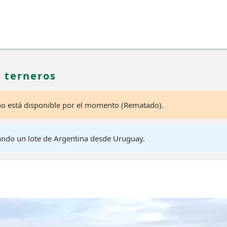
5 terneros
 no está disponible por el momento (Rematado).
ando un lote de Argentina desde Uruguay.