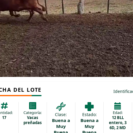
CHA DEL LOTE
Identific
ntidad:
Categoría:
Edad:
Clase:
Estado:
17
Vacas
12 BLL
Buena a
Buena a
preñadas
entero, 3
Muy
Muy
6D, 2 MD
Buena
Buena