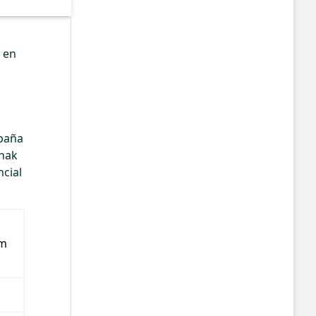
 en
abaña
chak
ncial
m 