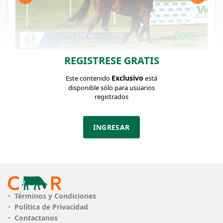
REGISTRESE GRATIS
FICHA DEL LOTE
Identificador: #372903
Exclusivo
Este contenido
está
disponible sólo para usuarios
registrados
Categoría:
Potranca 2024
INGRESAR
PLAZO
12 cuotas
ARCHIVOS
Términos y Condiciones
Política de Privacidad
Contactanos