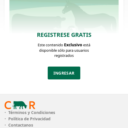
REGISTRESE GRATIS
Exclusivo
Este contenido
está
disponible sólo para usuarios
registrados
FICHA DEL LOTE
Identificador: #371976
INGRESAR
Cantidad:
Categoría:
Clase:
32
Novillo
MUY BUENO
Exportacion UE
NO HILTON
Estado:
Peso:
MUY BUENO
590Kg.
Términos y Condiciones
Política de Privacidad
Contactanos
Descripción: