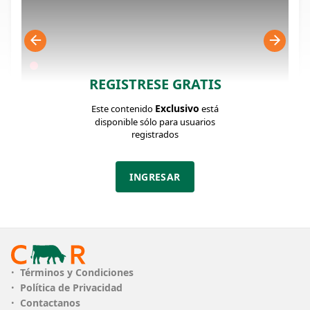
REGISTRESE GRATIS
Exclusivo
Este contenido
está
disponible sólo para usuarios
registrados
FICHA DEL LOTE
Identificador: #371734
INGRESAR
Cantidad:
Categoría:
Edad:
40
Vaquillonas
24 MESES
preñadas
Clase:
Estado:
MUY BUENA
MUY BUENO
Términos y Condiciones
Política de Privacidad
Descripción:
Contactanos