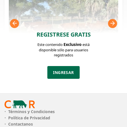
REGISTRESE GRATIS
Exclusivo
Este contenido
está
disponible sólo para usuarios
registrados
FICHA DEL LOTE
Identificador: #367668
INGRESAR
Cantidad:
Categoría:
Clase:
75
Terneros/as
Excelente
Estado:
Peso:
Excelente
155Kg.
Términos y Condiciones
Política de Privacidad
Descripción:
Contactanos