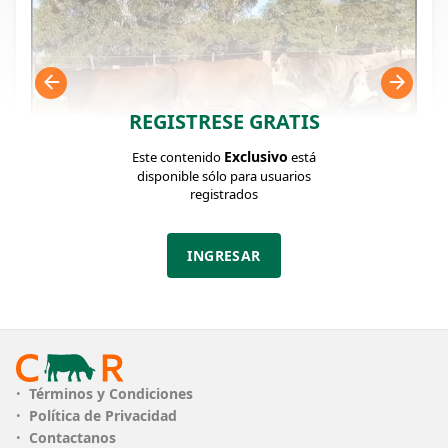
REGISTRESE GRATIS
Exclusivo
Este contenido
está
disponible sólo para usuarios
registrados
FICHA DEL LOTE
Identificador: #367579
INGRESAR
Cantidad:
Categoría:
Clase:
28
Novillos
Muy Bueno
Estado:
Peso:
Muy Bueno
575Kg.
Términos y Condiciones
Política de Privacidad
Descripción:
Contactanos