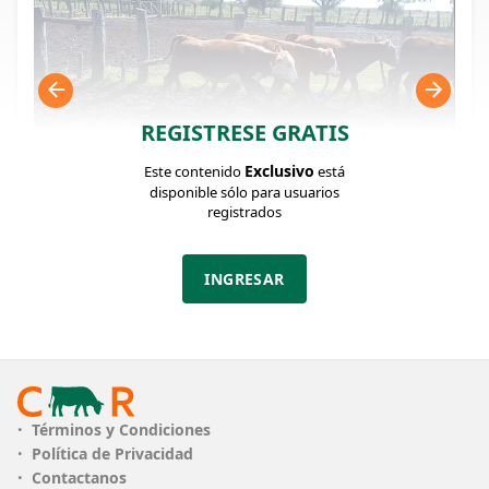
REGISTRESE GRATIS
Exclusivo
Este contenido
está
disponible sólo para usuarios
registrados
FICHA DEL LOTE
Identificador: #367473
INGRESAR
Cantidad:
Categoría:
Clase:
60
Terneras y
Bueno Muy Bueno
Vaquillas
Estado:
Peso:
Términos y Condiciones
Bueno Muy
195Kg.
Política de Privacidad
Bueno
Contactanos