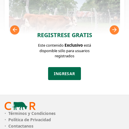
REGISTRESE GRATIS
Exclusivo
Este contenido
está
disponible sólo para usuarios
registrados
FICHA DEL LOTE
INGRESAR
Identificador: #366798
Cantidad:
Categoría:
Clase:
51
Terneros
Bueno
Estado:
Peso:
Términos y Condiciones
Bueno
230Kg.
Política de Privacidad
Contactanos