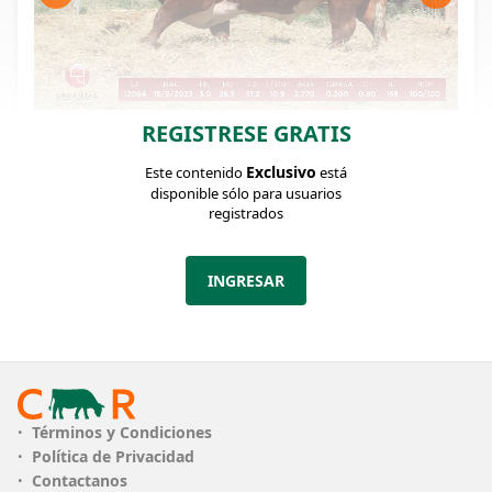
REGISTRESE GRATIS
FICHA DEL LOTE
Identificador: #339218
Exclusivo
Este contenido
está
disponible sólo para usuarios
registrados
Cantidad:
Categoría:
3
Toros
INGRESAR
PLAZO
12 cuotas
Información Genética
Términos y Condiciones
RP 12064
Política de Privacidad
Contactanos