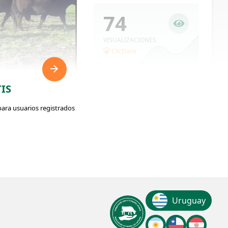
74
VISUALIZACIONES
ClicData
IS
para usuarios registrados
ador: #332956
Uruguay