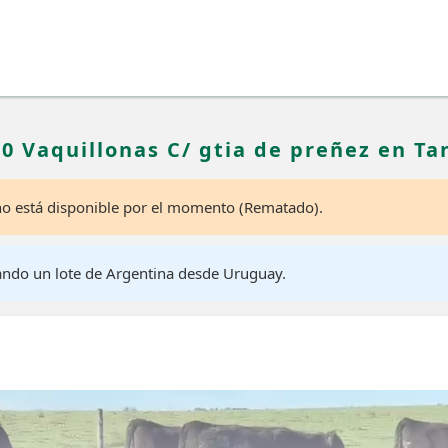
30 Vaquillonas C/ gtia de preñez en Ta
 no está disponible por el momento (Rematado).
ando un lote de Argentina desde Uruguay.