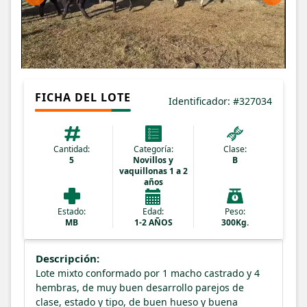
FICHA DEL LOTE
Identificador: #327034
Cantidad:
Categoría:
Clase:
5
Novillos y
B
vaquillonas 1 a 2
años
Estado:
Edad:
Peso:
MB
1-2 AÑOS
300Kg.
Descripción:
Lote mixto conformado por 1 macho castrado y 4
hembras, de muy buen desarrollo parejos de
clase, estado y tipo, de buen hueso y buena