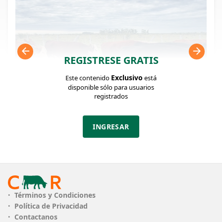
REGISTRESE GRATIS
Exclusivo
Este contenido
está
disponible sólo para usuarios
registrados
FICHA DEL LOTE
INGRESAR
Identificador: #323688
Cantidad:
Categoría:
Clase:
36
Vacas de invernar
Excelente
Estado:
Peso:
Términos y Condiciones
Excelente
440Kg.
Política de Privacidad
Contactanos