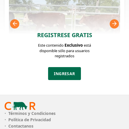
REGISTRESE GRATIS
Exclusivo
Este contenido
está
disponible sólo para usuarios
registrados
FICHA DEL LOTE
Identificador: #322797
INGRESAR
Cantidad:
Categoría:
Clase:
105
Terneros
Muy Bueno
Estado:
Peso:
Muy Bueno
180Kg.
Términos y Condiciones
Política de Privacidad
Descripción:
Contactanos