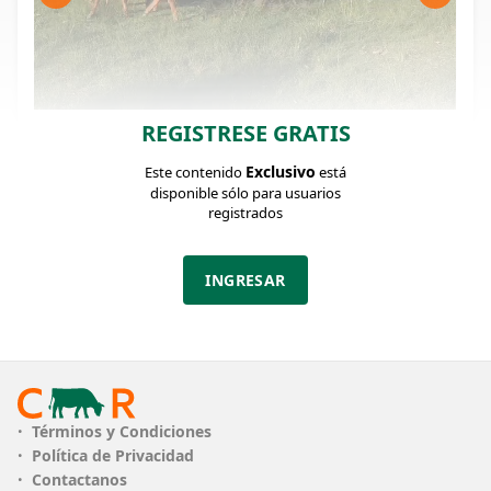
REGISTRESE GRATIS
FICHA DEL LOTE
Identificador: #318069
Exclusivo
Este contenido
está
disponible sólo para usuarios
registrados
Cantidad:
Categoría:
Peso:
25
Terneros
217Kg.
INGRESAR
Descripción:
Lindo lote de terneras sobre año, Limousin con
Angus en su mayoría, ganado sano, buena
reposición.
Términos y Condiciones
PLAZO
Contado
Política de Privacidad
Contactanos