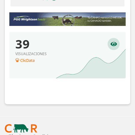
39
VISUALIZACIONES
ClicData