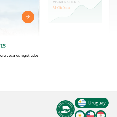
VISUALIZACIONES
ClicData
IS
para usuarios registrados
ador: #373311
Uruguay