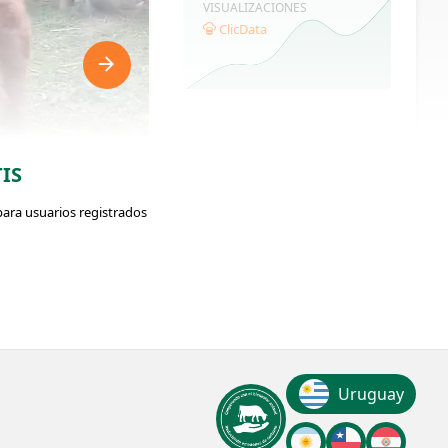
VISUALIZACIONES
ClicData
IS
para usuarios registrados
ador: #373222
Peso:
Uruguay
Max: 170 /
Min: 150 Kg.