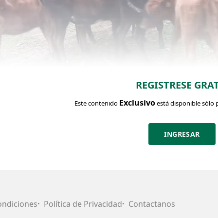
REGISTRESE GRAT
Exclusivo
Este contenido
está disponible sólo 
INGRESAR
CHA DEL LOTE
Identific
ntidad:
Categoría:
Edad:
Clase:
Estado:
8
Terneras
7 meses
muy
muy
ondiciones
Política de Privacidad
Contactanos
bueno
bueno