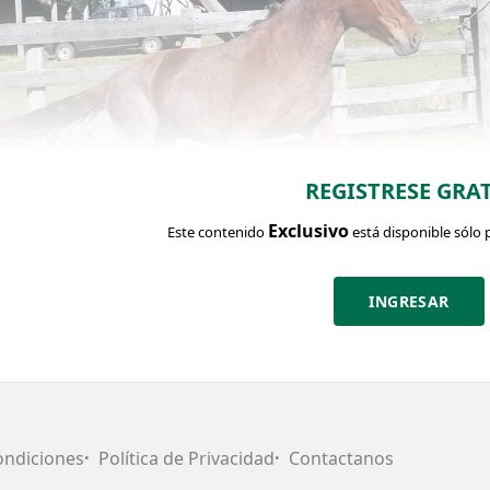
REGISTRESE GRAT
Exclusivo
Este contenido
está disponible sólo 
INGRESAR
CHA DEL LOTE
Identific
Categoría:
Edad:
RP:
Yegua de
16/1/2017
440
andar
ondiciones
Política de Privacidad
Contactanos