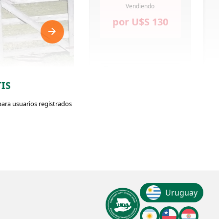
Vendiendo
por
U$S
130
OFERTAS RECIBIDAS
IS
para usuarios registrados
239
ador: #373172
VISUALIZACIONES
ClicData
Uruguay