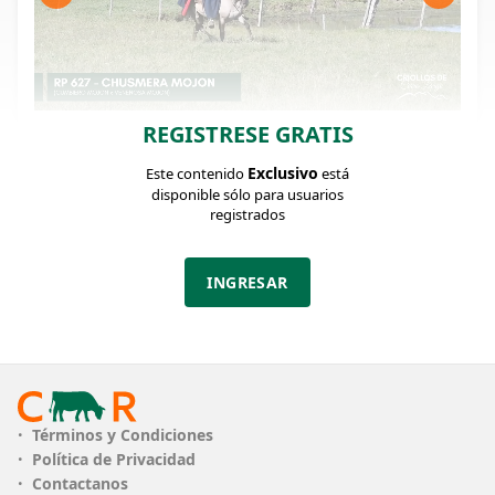
REGISTRESE GRATIS
FICHA DEL LOTE
Identificador: #373170
Exclusivo
Este contenido
está
disponible sólo para usuarios
registrados
Categoría:
Edad:
RP:
Yegua de andar
10/10/2019
627
INGRESAR
PLAZO
18 cuotas
Ofertas cerradas
Términos y Condiciones
Política de Privacidad
Contactanos