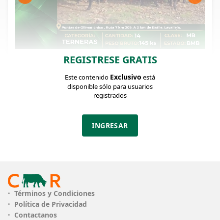
REGISTRESE GRATIS
FICHA DEL LOTE
Identificador: #372923
Exclusivo
Este contenido
está
disponible sólo para usuarios
registrados
Cantidad:
Categoría:
Clase:
14
Terneras
MB
INGRESAR
Estado:
Peso:
BMB
145Kg.
Descripción:
Buena oferta de terneras livianitas y muy clasudas
mayoría Angus puras definidas (9) y Herefor (3).
Términos y Condiciones
Son maduritas entre 3 y 5 meses ideales para
Política de Privacidad
racionar en cualquier y recriar en cualquier
Contactanos