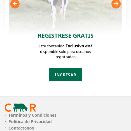
REGISTRESE GRATIS
Exclusivo
Este contenido
está
FICHA DEL LOTE
Identificador: #372870
disponible sólo para usuarios
registrados
Cantidad:
Categoría:
Clase:
INGRESAR
2
Vaquillonas
muy bueno
Estado:
Edad:
Peso:
muy bueno
1 a 1/2 años
Max: 230 / Min:
220 Kg.
PESO
Peso Min. 220kg - Peso Max. 230kg
Términos y Condiciones
Política de Privacidad
CLASE
muy bueno
Contactanos