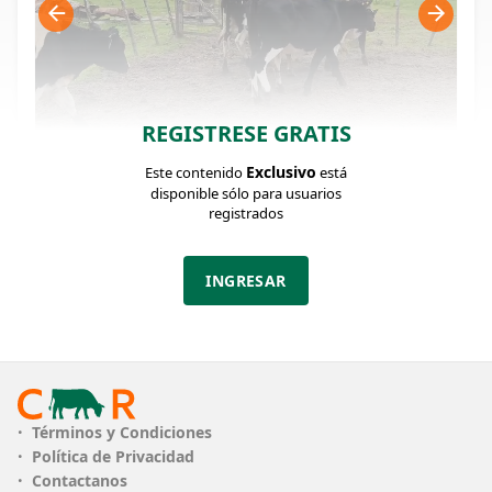
REGISTRESE GRATIS
Exclusivo
Este contenido
está
FICHA DEL LOTE
Identificador: #372863
disponible sólo para usuarios
registrados
Cantidad:
Categoría:
Clase:
INGRESAR
5
Vaquillonas
muy bueno
Estado:
Edad:
Peso:
muy bueno
1 a 2 años
Max: 320 / Min:
300 Kg.
PESO
Peso Min. 300kg - Peso Max. 320kg
Términos y Condiciones
Política de Privacidad
CLASE
muy bueno
Contactanos