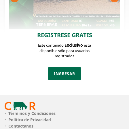
REGISTRESE GRATIS
FICHA DEL LOTE
Identificador: #372688
Exclusivo
Este contenido
está
disponible sólo para usuarios
registrados
Cantidad:
Categoría:
Clase:
16
Terneras
MB
INGRESAR
Estado:
Peso:
MB
184Kg.
Descripción:
Terneras base Angus sola marca de muy buen
origen Los Tilos. Muy bien arrancadas de abajo,
Términos y Condiciones
parición de primavera y con desarrollo como para
Política de Privacidad
cualquier destino. Lote uniforme entre 170 y 210
Contactanos