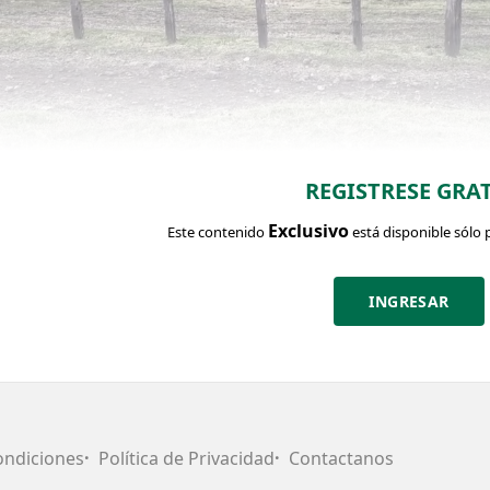
REGISTRESE GRAT
Exclusivo
Este contenido
está disponible sólo 
INGRESAR
CHA DEL LOTE
Identific
ntidad:
Categoría:
Edad:
Clase:
Estado:
11
Vacas
DL-1, 2D-2,
BMB
BMB
Entoradas
BLL-1
ondiciones
Política de Privacidad
Contactanos