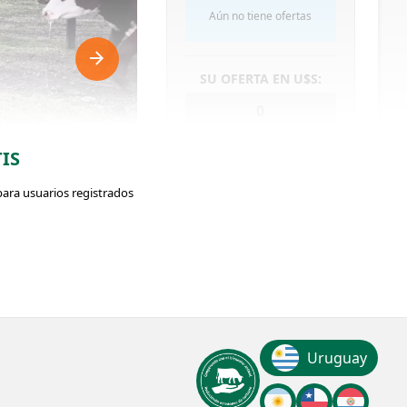
Aún no tiene ofertas
SU OFERTA EN U$S:
IS
OFERTAS RECIBIDAS
para usuarios registrados
ador: #372642
143
Peso:
Uruguay
VISUALIZACIONES
355Kg.
ClicData