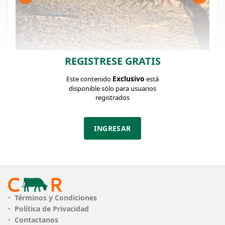
REGISTRESE GRATIS
FICHA DEL LOTE
Identificador: #372141
Exclusivo
Este contenido
está
disponible sólo para usuarios
registrados
Cantidad:
Categoría:
Clase:
36
Terneras
BMB
INGRESAR
Estado:
Peso:
BMB
155Kg.
Descripción:
AA 10, AA X HE 15, RA 11.
Términos y Condiciones
Muy buenas terneras de linda clase y correcto
Política de Privacidad
biotipo carnicero, con predominio de cruzas
Contactanos