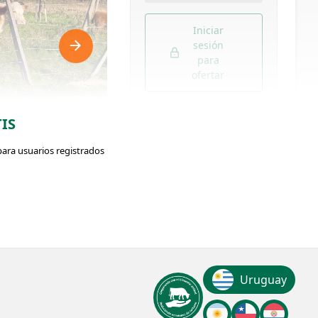
Iniciar
sesión
para
ofertar
IS
LISTADO DE PREOFERTAS
para usuarios registrados
ador: #371944
38
so:
VISUALIZACIONES
Uruguay
Kg.
ClicData