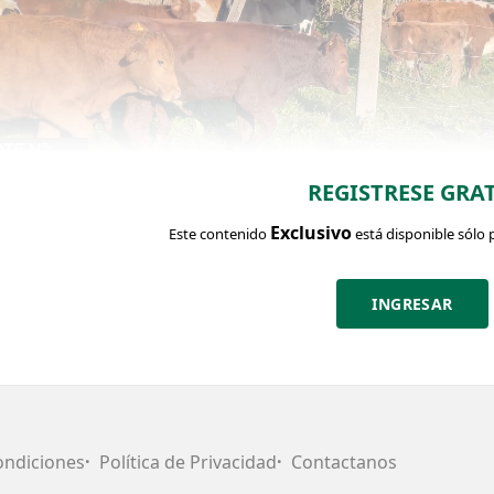
REGISTRESE GRAT
Exclusivo
Este contenido
está disponible sólo 
INGRESAR
CHA DEL LOTE
Identific
Cantidad:
Categoría:
Pe
Clase:
Estado:
14
Terneros
230
BMB
BMB
ondiciones
Política de Privacidad
Contactanos