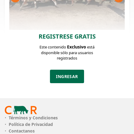
REGISTRESE GRATIS
FICHA DEL LOTE
Identificador: #371105
Exclusivo
Este contenido
está
disponible sólo para usuarios
registrados
Cantidad:
Categoría:
Clase:
76
Terneras
MB
INGRESAR
Estado:
Peso:
B
168Kg.
Descripción:
Exelente lote de Terneras sola marca, de estancia
de muy buenos orígenes, hijas de Toros Polled PI
Términos y Condiciones
de Kiyu y años de selección en el Polled Hereford
Política de Privacidad
de Amanda Touron y Asociados; alto estándar
Contactanos