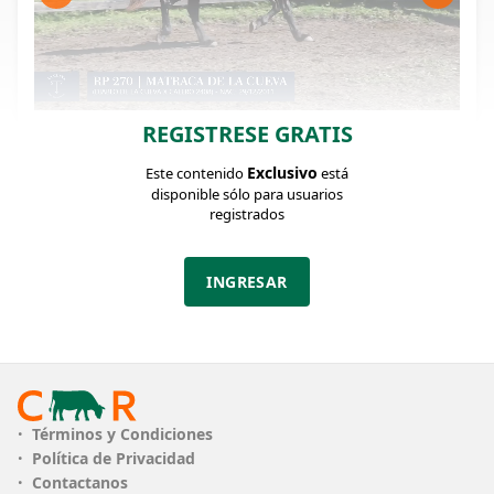
REGISTRESE GRATIS
FICHA DEL LOTE
Identificador: #370675
Exclusivo
Este contenido
está
disponible sólo para usuarios
registrados
Categoría:
Edad:
RP:
Yegua de andar
29/12/2011
270
INGRESAR
PLAZO
18 cuotas
Ofertas cerradas
Términos y Condiciones
Política de Privacidad
Contactanos