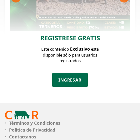
REGISTRESE GRATIS
FICHA DEL LOTE
Identificador: #369898
Exclusivo
Este contenido
está
disponible sólo para usuarios
registrados
Cantidad:
Categoría:
Clase:
30
Terneros
MB
INGRESAR
Estado:
Peso:
MB
170Kg.
Descripción:
Muy buena oferta de terneros Angus muy puros,
uniformes y bien criados mamando al pie de
Términos y Condiciones
madres con genética que transmite muy bien.
Política de Privacidad
Clasudos , uniformes ,de buena estructura y
Contactanos