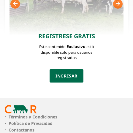
REGISTRESE GRATIS
Exclusivo
Este contenido
está
FICHA DEL LOTE
Identificador: #368428
disponible sólo para usuarios
registrados
Cantidad:
Categoría:
Clase:
INGRESAR
4
Piezas de cría
bueno
Estado:
Peso:
bueno
Max: 500 / Min:
480 Kg.
PESO
Peso Min. 480kg - Peso Max. 500kg
Términos y Condiciones
Política de Privacidad
CLASE
bueno
Contactanos