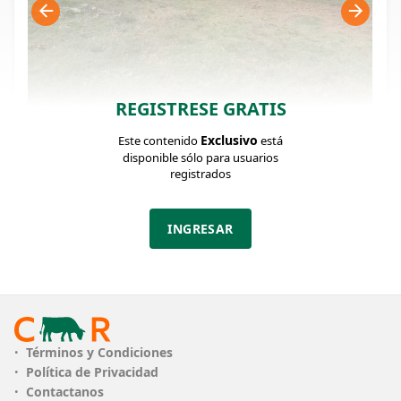
REGISTRESE GRATIS
Exclusivo
Este contenido
está
FICHA DEL LOTE
Identificador: #368250
disponible sólo para usuarios
registrados
Cantidad:
Categoría:
Clase:
INGRESAR
20
Terneros
muy bueno
Estado:
Edad:
Peso:
muy bueno
8 a 10 meses
Max: 180 / Min:
150 Kg.
PESO
Peso Min. 150kg - Peso Max. 180kg
Términos y Condiciones
Política de Privacidad
CLASE
muy bueno
Contactanos