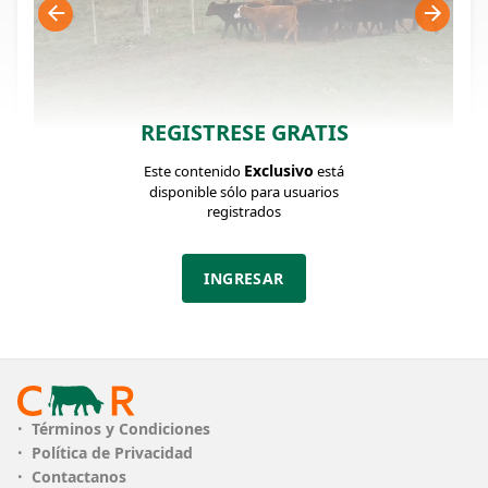
REGISTRESE GRATIS
Exclusivo
Este contenido
está
FICHA DEL LOTE
Identificador: #368249
disponible sólo para usuarios
registrados
Cantidad:
Categoría:
Clase:
INGRESAR
16
Terneros
muy bueno
Estado:
Edad:
Peso:
muy bueno
1 año
Max: 210 / Min:
190 Kg.
PESO
Peso Min. 190kg - Peso Max. 210kg
Términos y Condiciones
Política de Privacidad
CLASE
muy bueno
Contactanos