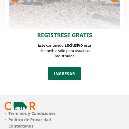
REGISTRESE GRATIS
FICHA DEL LOTE
Identificador: #367706
Exclusivo
Este contenido
está
disponible sólo para usuarios
registrados
Cantidad:
Categoría:
Clase:
82
Terneros
MB
INGRESAR
Estado:
Peso:
BMB
170Kg.
Descripción:
AA 75, AA X NO 2, AA X BR 5.
Términos y Condiciones
Lote de punta, muy parejo en general y de
Política de Privacidad
excelente clase. Ternerada bien hecha, con tipo y
Contactanos