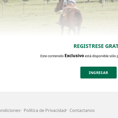
REGISTRESE GRAT
Exclusivo
Este contenido
está disponible sólo 
INGRESAR
CHA DEL LOTE
Identific
Categoría:
Edad:
RP:
Yegua de
27/10/2017
172
andar
ondiciones
Política de Privacidad
Contactanos