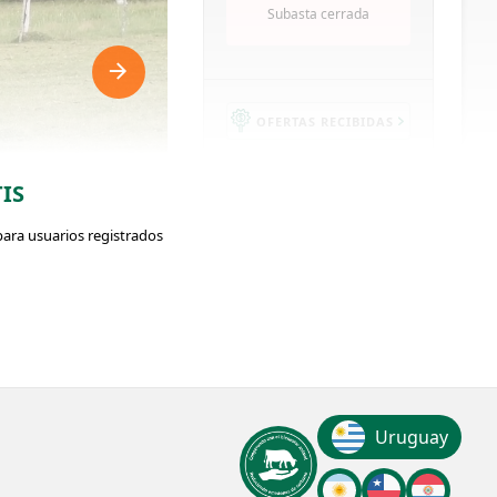
Subasta cerrada
OFERTAS RECIBIDAS
IS
para usuarios registrados
189
VISUALIZACIONES
ador: #365406
ClicData
Uruguay