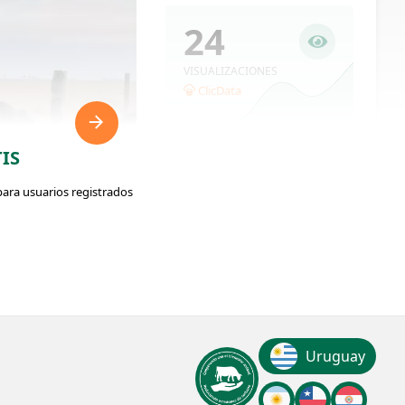
24
VISUALIZACIONES
ClicData
IS
para usuarios registrados
ador: #331718
Uruguay