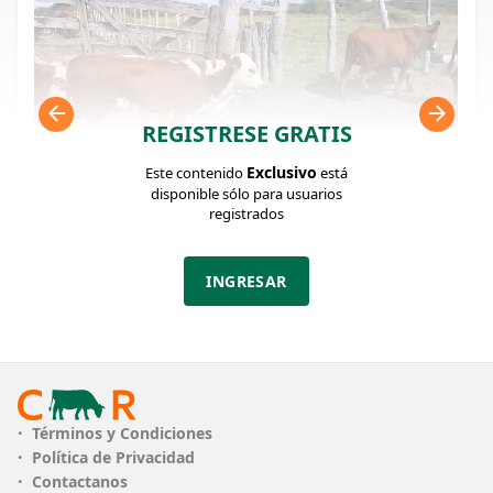
REGISTRESE GRATIS
Exclusivo
Este contenido
está
disponible sólo para usuarios
registrados
FICHA DEL LOTE
INGRESAR
Identificador: #323742
Cantidad:
Categoría:
Clase:
206
Terneros
Muy Bueno
Estado:
Peso:
Términos y Condiciones
Muy Bueno
200Kg.
Política de Privacidad
Contactanos