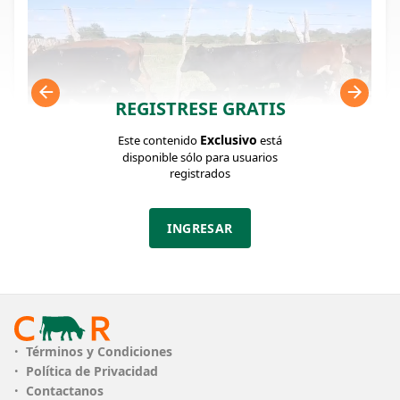
REGISTRESE GRATIS
Exclusivo
Este contenido
está
disponible sólo para usuarios
registrados
FICHA DEL LOTE
INGRESAR
Identificador: #323736
Cantidad:
Categoría:
Clase:
165
Terneras
Muy Bueno
Estado:
Peso:
Términos y Condiciones
Muy Bueno
200Kg.
Política de Privacidad
Contactanos