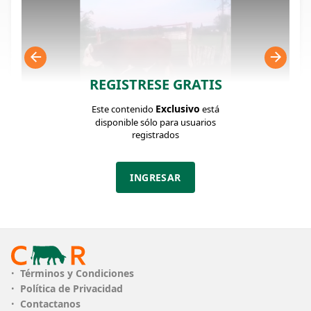
REGISTRESE GRATIS
Exclusivo
Este contenido
está
disponible sólo para usuarios
registrados
FICHA DEL LOTE
Identificador: #323602
INGRESAR
Cantidad:
Categoría:
Clase:
8
Toros
Excelente
Estado:
Peso:
Excelente
600Kg.
Términos y Condiciones
Política de Privacidad
Contactanos
PLAZO
30 días