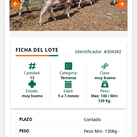
FICHA DEL LOTE
Identificador: #304382
Cantidad:
Categoría:
Clase:
13
Terneros
muy bueno
Estado:
Edad:
Peso:
muy bueno
5 a 7 meses
Max: 140 / Min:
130 Kg.
PLAZO
Contado
PESO
Peso Min. 130kg - Peso Max. 140kg