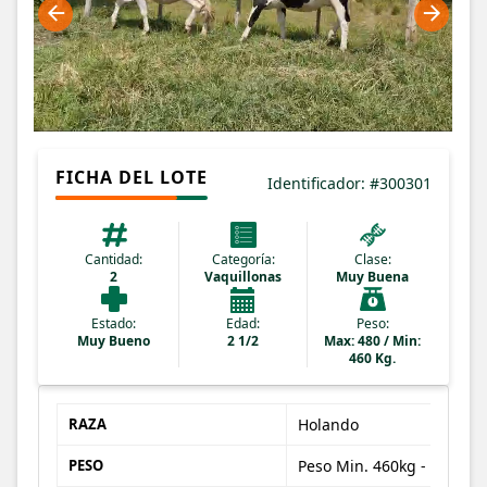
FICHA DEL LOTE
Identificador: #300301
Cantidad:
Categoría:
Clase:
2
Vaquillonas
Muy Buena
Estado:
Edad:
Peso:
Muy Bueno
2 1/2
Max: 480 / Min:
460 Kg.
RAZA
Holando
PESO
Peso Min. 460kg - Peso Max. 480kg