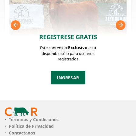
REGISTRESE GRATIS
Exclusivo
Este contenido
está
disponible sólo para usuarios
registrados
FICHA DEL LOTE
Identificador: #285406
INGRESAR
Categoría:
Edad:
Peso:
Vaca con Cria
32 MESES
485Kg.
ESTABLECIMIENTO
ALTOHONDO
Términos y Condiciones
Política de Privacidad
PLAZO
12 cuotas
Contactanos